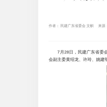
作者：
民建广东省委会 文帜
来源
7
月
28
日，
民建广东省委
会
副主委黄绍龙
、
许玲、
姚建