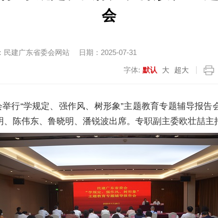
会
：
民建广东省委会网站
日期：
2025-07-31
字体:
默认
大
超大
会举行
“学规定、强作风、树形象”主题教育专题辅导报告
明、陈伟东、鲁晓明、潘锐波出席。专职副主委欧壮喆
主