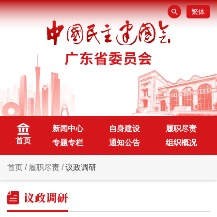
繁体
新闻中心
自身建设
履职尽责
首页
专题专栏
通知公告
组织概况
首页
/
履职尽责
/
议政调研
议政调研