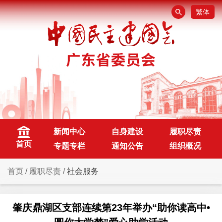
繁体
新闻中心
自身建设
履职尽责
首页
专题专栏
通知公告
组织概况
首页
/
履职尽责
/
社会服务
肇庆鼎湖区支部连续第23年举办“助你读高中•