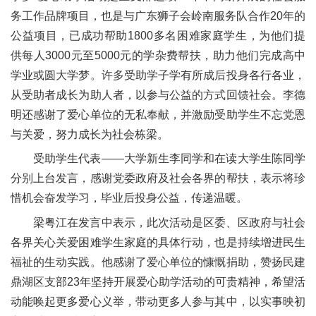
务工作品牌项目，也是与广东狮子会岭南服务队合作20年的
公益项目，已成功帮助1800多名困难家庭学生，为他们提
供每人3000元至5000元的学杂费帮扶，助力他们完成高中
学业或圆大学梦。许多受助学子学有所成后投身各行各业，
从受助者成长为助人者，以参与公益的方式回馈社会。李德
明还感谢了爱心单位的无私奉献，并激励受助学生不忘党恩
与关爱，努力成长为社会栋梁。
受助学生代表
——大学新生李同学和在读大学生陈同学
分别上台发言，感谢党委政府及社会各界的帮扶，表示将珍
惜机会奋发学习，毕业后投身公益，传递温暖。
梁粤江在发言中表示，此次活动是区委、区政府与社会
各界关心关爱困难学生家庭的具体行动，也是持续增进民生
福祉的生动实践。他感谢了爱心单位的慷慨捐助，赞扬民建
鼎湖区支部
23年坚持开展爱心助学活动的可贵精神，希望活
动能唤起更多爱心义举，带动更多人参与其中，以实事映初